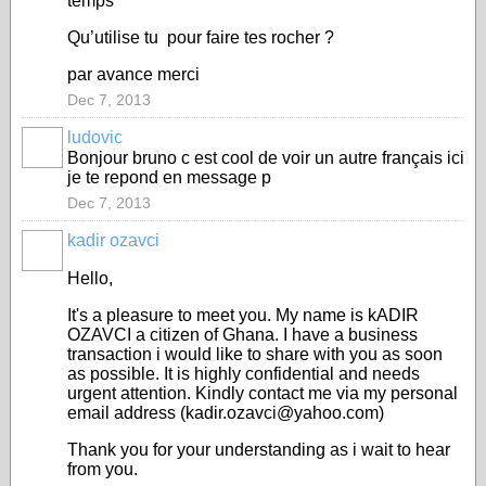
temps
Qu’utilise tu pour faire tes rocher ?
par avance merci
Dec 7, 2013
ludovic
Bonjour bruno c est cool de voir un autre français ici
je te repond en message p
Dec 7, 2013
kadir ozavci
Hello,
It's a pleasure to meet you. My name is kADIR
OZAVCI a citizen of Ghana. I have a business
transaction i would like to share with you as soon
as possible. It is highly confidential and needs
urgent attention. Kindly contact me via my personal
email address (kadir.ozavci@yahoo.com)
Thank you for your understanding as i wait to hear
from you.